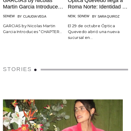
GARCIAS by Nicolas
Óptica Quevedo llega a
Martin Garcia Introduces
Roma Norte: Identidad y
“CHAPTER II CASA DE
diseño artesanal
SDNEW
NEW
,
SDNEW
BY
CLAUDIA VEGA
BY
SARA QUIROZ
MADRE”
GARCIAS by Nicolas Martin
El 29 de octubre Óptica
Garcia Introduces “CHAPTER...
Quevedo abrió una nueva
sucursal en...
STORIES