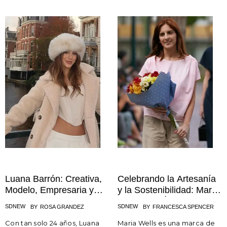
Luana Barrón: Creativa,
Celebrando la Artesanía
Modelo, Empresaria y
y la Sostenibilidad: María
Multifacética
Wells y su Última
SDNEW
SDNEW
BY
ROSA GRANDEZ
BY
FRANCESCA SPENCER
Colección “Color SS-24”
Con tan solo 24 años, Luana
Maria Wells es una marca de