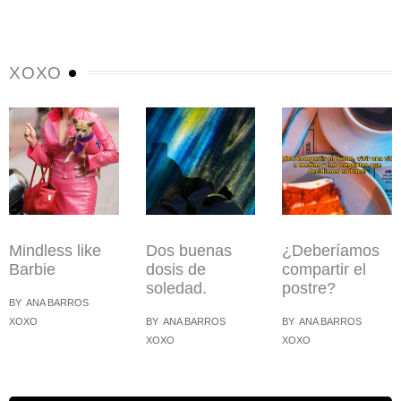
XOXO
Mindless like
Dos buenas
¿Deberíamos
Barbie
dosis de
compartir el
soledad.
postre?
BY
ANA BARROS
XOXO
BY
ANA BARROS
BY
ANA BARROS
XOXO
XOXO