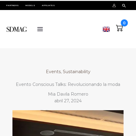
Ir
PARTNERS
MODELS
AFFILIATES
al
contenido
0
Events
, 
Sustainability
Evento Conscious Talks: Revolucionando la moda
Mia Davila Romero
abril 27, 2024