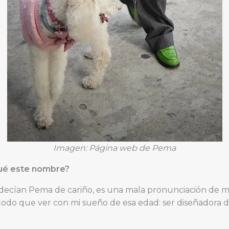
Imagen: Página web de Pema
qué este nombre?
decían Pema de cariño, es una mala pronunciación de m
odo que ver con mi sueño de esa edad: ser diseñadora d