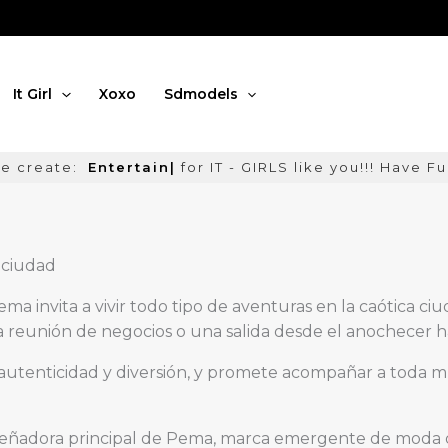
It Girl
Xoxo
Sdmodels
create:
Entertainment
|
for IT - GIRLS like you!!! Have
 ciudad
Pema invita a vivir todo tipo de aventuras en la caótica c
a reunión de negocios o una salida desde el anochecer h
utenticidad y diversión, y promete acompañar a toda mu
iseñadora principal de Pema, marca emergente de moda 