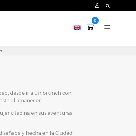
0
 Fun.
iudad, desde ir a un brunch con
asta el amanecer.
jer citadina en sus aventuras
diseñada y hecha en la Ciudad