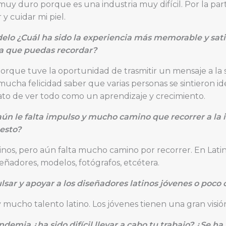
 muy duro porque es una industria muy difícil. Por la pa
y cuidar mi piel.
lo ¿Cuál ha sido la experiencia más memorable y sati
a que puedas recordar?
porque tuve la oportunidad de trasmitir un mensaje a la
cha felicidad saber que varias personas se sintieron iden
ato de ver todo como un aprendizaje y crecimiento.
ún le falta impulso y mucho camino que recorrer a la 
esto?
nos, pero aún falta mucho camino por recorrer. En Latin
ñadores, modelos, fotógrafos, etcétera.
sar y apoyar a los diseñadores latinos jóvenes o poco
mucho talento latino. Los jóvenes tienen una gran visión
ndemia ¿ha sido difícil llevar a cabo tu trabajo? ¿Se ha