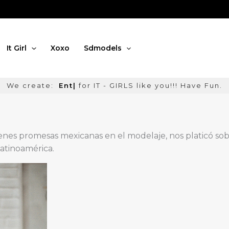
It Girl
Xoxo
Sdmodels
create:
Entertainmen
|
for IT - GIRLS like you!!! Have
enes promesas mexicanas en el modelaje, nos platicó sob
Latinoamérica.