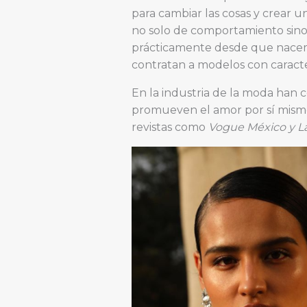
para cambiar las cosas y crear 
no solo de comportamiento sino
prácticamente desde que nacemo
contratan a modelos con caract
En la industria de la moda han 
promueven el amor por sí mismo
revistas como
Vogue México y L