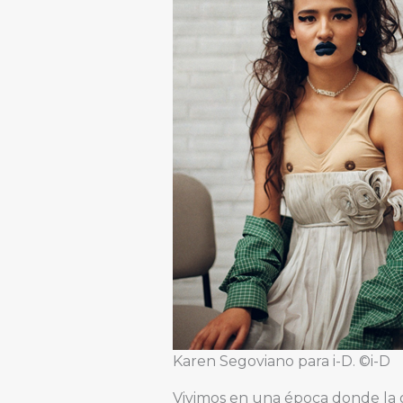
Karen Segoviano para i-D. ©i-D
Vivimos en una época donde la 