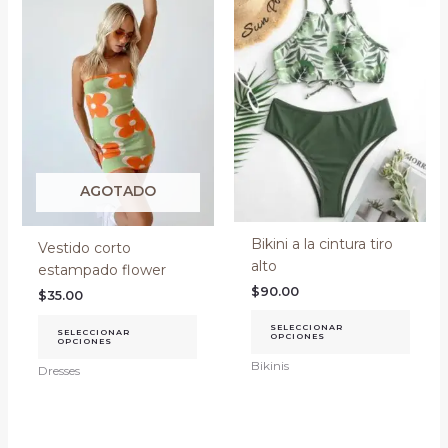
tiene
tiene
múltiples
múlti
variantes.
varia
Las
Las
opciones
opci
se
se
pueden
pued
elegir
elegir
AGOTADO
en
en
la
la
página
págin
Bikini a la cintura tiro
Vestido corto
de
de
alto
estampado flower
producto
prod
$
90.00
$
35.00
SELECCIONAR
SELECCIONAR
OPCIONES
OPCIONES
Bikinis
Dresses