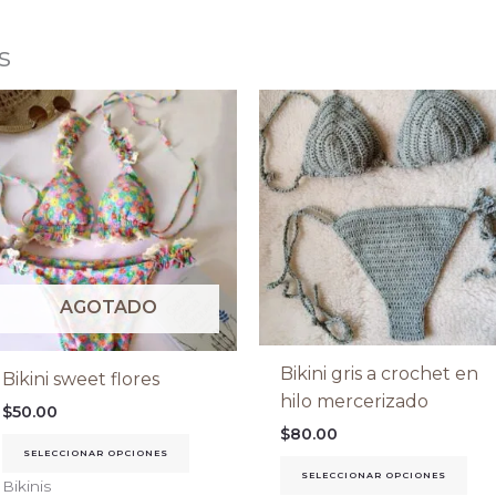
s
Este
Est
producto
pr
tiene
tie
múltiples
múl
variantes.
var
Las
Las
opciones
opc
se
se
AGOTADO
pueden
pu
elegir
ele
Bikini gris a crochet en
en
en
Bikini sweet flores
hilo mercerizado
la
la
$
50.00
página
pá
$
80.00
SELECCIONAR OPCIONES
de
de
SELECCIONAR OPCIONES
Bikinis
producto
pr