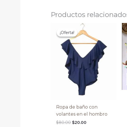
Productos relacionado
El
El
Este
precio
precio
¡Oferta!
¡Oferta!
producto
original
actual
tiene
era:
es:
$80.00.
$20.00.
múltiples
variantes.
Las
opciones
se
pueden
elegir
en
la
Ropa de baño con
página
volantes en el hombro
de
$
80.00
$
20.00
producto