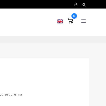
0
.
crochet crema