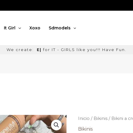
It Girl
Xoxo
Sdmodels
We create:
Enterta
|
for IT - GIRLS like you!!! Have Fun
Bikini
a
crochet
Inicio
/
Bikinis
/ Bikini a 
crema
cantidad
Bikinis