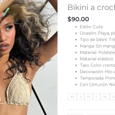
Bikini a cro
$
90.00
Estilo: Cute
Ocasión: Playa, pi
Tipo de bikini: Tri
Manga: Sin mang
Material: Poliéste
Material elástico
Tipo: Color crem
Decoración: Hilo
Temporada: Prim
Con Cinturón: N
XS
S
M
L
XL
X