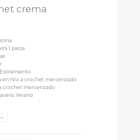
chet crema
scina
kini 1 pieza
as
r
: Estiramiento
a en hilo a crochet mercerizado
 a crochet mercerizado
avera, Verano
o
XL