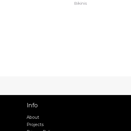
Bikinis
Info
About
Projects