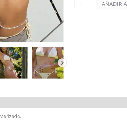
AÑADIR A
onal
Valoraciones (0)
rcerizado.