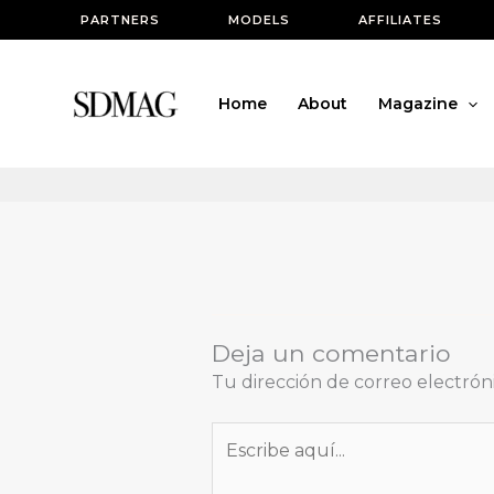
Ir
PARTNERS
MODELS
AFFILIATES
al
contenido
Home
About
Magazine
Deja un comentario
Tu dirección de correo electrón
Escribe
aquí...