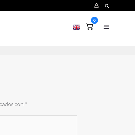
0
n.
rcados con
*