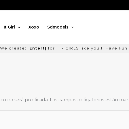
It Girl
Xoxo
Sdmodels
We create:
Entertai
|
for IT - GIRLS like you!!! Have Fu
ico no será publicada.
Los campos obligatorios están ma