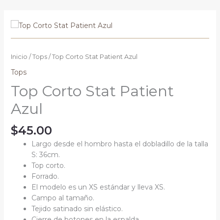
Ir
al
contenido
Inicio
/
Tops
/ Top Corto Stat Patient Azul
Tops
Top Corto Stat Patient
Azul
$
45.00
Largo desde el hombro hasta el dobladillo de la talla
S: 36cm.
Top corto.
Forrado.
El modelo es un XS estándar y lleva XS.
Campo al tamaño.
Tejido satinado sin elástico.
Cierre de botones en la espalda.