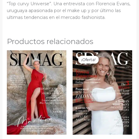
“Top curvy Universe”. Una entrevista con Florencia Evans,
uruguaya apasionada por el make up y por último las
ultimas tendencias en el mercado fashionista.
Productos relacionados
Rango
Rango
Este
Este
de
de
producto
prod
¡Oferta!
¡Oferta!
precios:
precios:
tiene
tiene
desde
desde
$5.00
$5.00
múltiples
múlti
hasta
hasta
variantes.
varia
$70.00
$50.00
Las
Las
opciones
opci
se
se
pueden
pued
elegir
elegir
en
en
la
la
página
págin