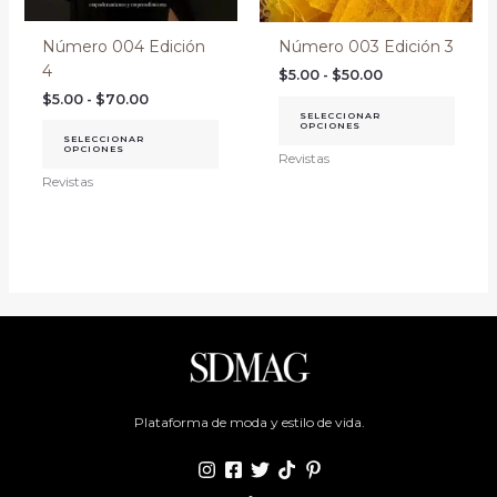
página
págin
Número 004 Edición
Número 003 Edición 3
de
de
4
producto
prod
$
5.00
-
$
50.00
$
5.00
-
$
70.00
SELECCIONAR
OPCIONES
SELECCIONAR
OPCIONES
Revistas
Revistas
Plataforma de moda y estilo de vida.